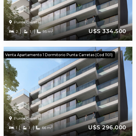
Punta Carretas
U$S 334.500
2
2
1
95 m
Venta Apartamento 1 Dormitorio Punta Carretas (cod 1101)
Punta Carretas
U$S 296.000
2
1
1
66 m