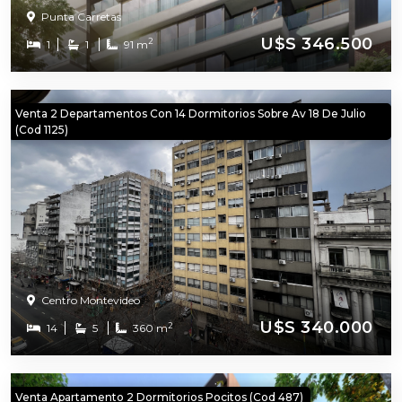
Punta Carretas
U$S 346.500
2
1
1
91 m
Venta 2 Departamentos Con 14 Dormitorios Sobre Av 18 De Julio
(cod 1125)
Centro Montevideo
U$S 340.000
2
14
5
360 m
Venta Apartamento 2 Dormitorios Pocitos (cod 487)