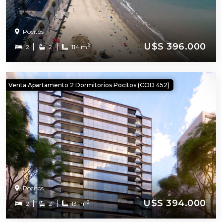
Pocitos
U$S 396.000
2
2
2
114 m
Venta Apartamento 2 Dormitorios Pocitos (COD 452)
Pocitos
U$S 394.000
2
2
2
131 m