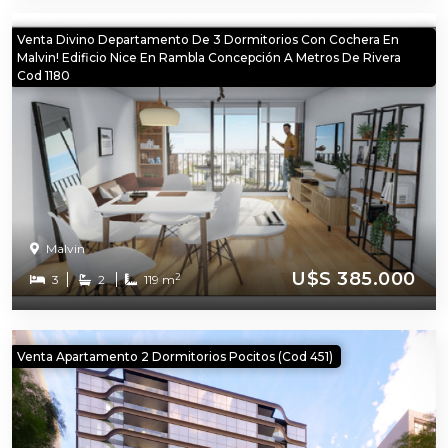
Venta Divino Departamento De 3 Dormitorios Con Cochera En
Malvin! Edificio Nice En Rambla Concepción A Metros De Rivera
Cod 1180
Malvi­n
U$S 385.000
2
3
2
119 m
Venta Apartamento 2 Dormitorios Pocitos (cod 451)