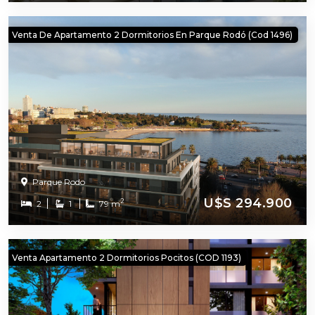
Venta De Apartamento 2 Dormitorios En Parque Rodó (cod 1496)
Parque Rodo
U$S 294.900
2
2
1
79 m
Venta Apartamento 2 Dormitorios Pocitos (COD 1193)