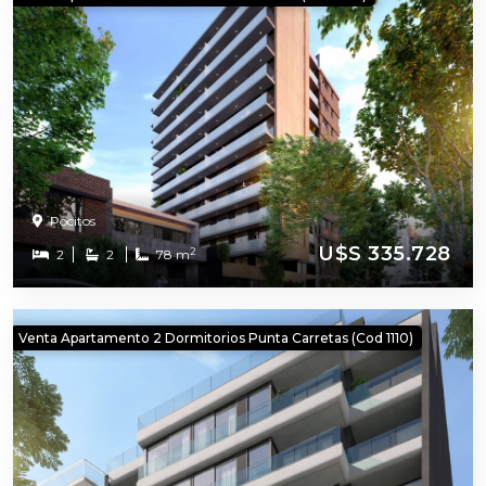
Pocitos
U$S 335.728
2
2
2
78 m
Venta Apartamento 2 Dormitorios Punta Carretas (cod 1110)