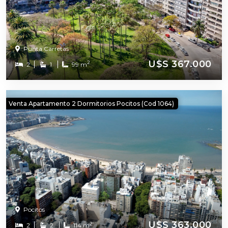
Punta Carretas
U$S 367.000
2
2
1
99 m
Venta Apartamento 2 Dormitorios Pocitos (cod 1064)
Pocitos
U$S 363.000
2
2
2
114 m