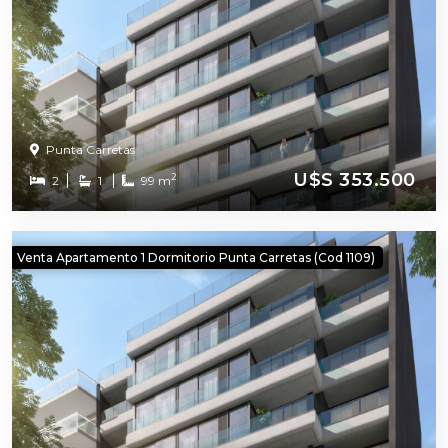
Punta Carretas
U$S 353.500
2
2
1
99 m
Venta Apartamento 1 Dormitorio Punta Carretas (cod 1109)