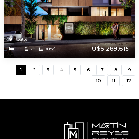
Pocitos
U$S 289.615
2
2
2
91 m
1
2
3
4
5
6
7
8
9
10
11
12