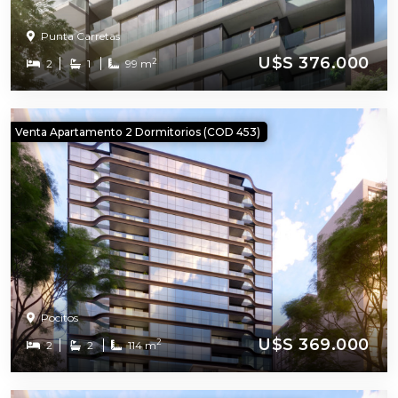
Punta Carretas
U$S 376.000
2
2
1
99 m
Venta Apartamento 2 Dormitorios (COD 453)
Pocitos
U$S 369.000
2
2
2
114 m