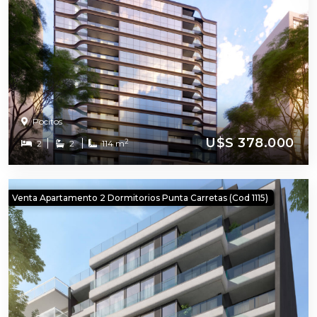
Pocitos
U$S 378.000
2
2
2
114 m
Venta Apartamento 2 Dormitorios Punta Carretas (cod 1115)