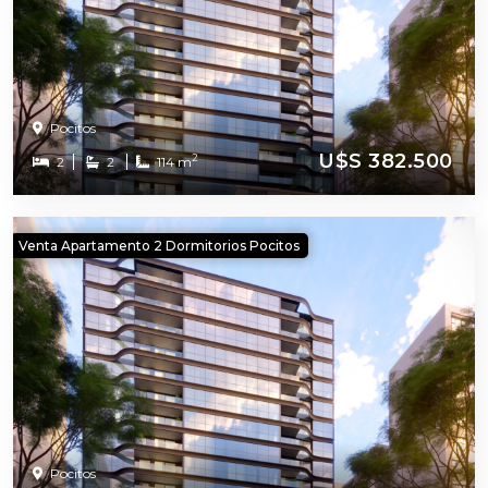
Pocitos
U$S 382.500
2
2
2
114 m
Venta Apartamento 2 Dormitorios Pocitos
Pocitos