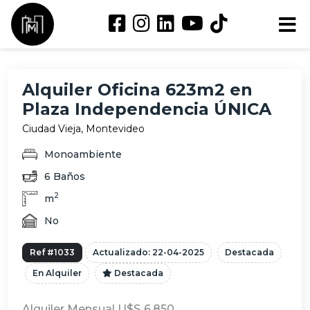
Alquiler Oficina 623m2 en
Plaza Independencia ÚNICA
Ciudad Vieja, Montevideo
Monoambiente
6 Baños
2
m
No
Ref #1033
Actualizado: 22-04-2025
Destacada
En Alquiler
Destacada
Alquiler Mensual U$S 6.850