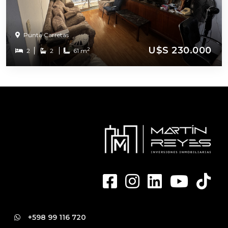
Punta Carretas
U$S 230.000
2
2
2
61 m
+598 99 116 720