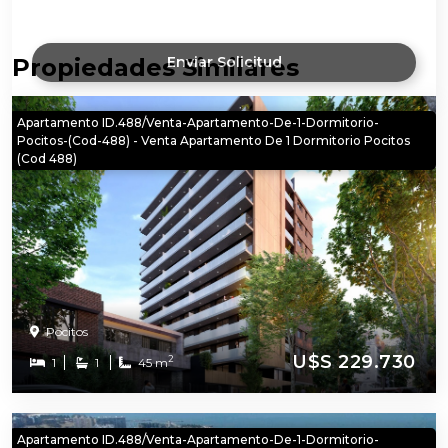
Propiedades Similares
Enviar Solicitud
Apartamento ID.488/Venta-Apartamento-De-1-Dormitorio-
Pocitos-(cod-488) - Venta Apartamento De 1 Dormitorio Pocitos
(cod 488)
Pocitos
U$S 229.730
2
1
1
45 m
Apartamento ID.488/Venta-Apartamento-De-1-Dormitorio-