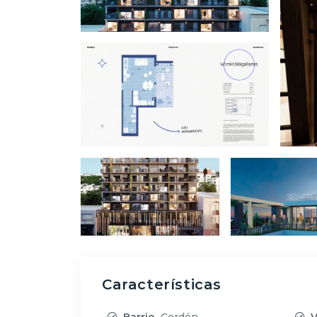
Características
Barrio
Cordón
V