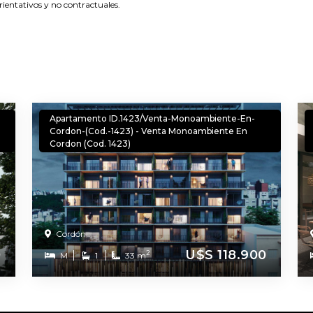
rientativos y no contractuales.
Apartamento ID.1423/Venta-Monoambiente-En-
Cordon-(Cod.-1423) - Venta Monoambiente En
Cordon (Cod. 1423)
Cordón
0
U$S 118.900
2
M
1
33 m