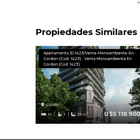
o
Propiedades Similares
Apartamento ID.1423/Venta-Monoambiente-En-
Cordon-(Cod.-1423) - Venta Monoambiente En
Cordon (Cod. 1423)
Cordón
U$S 118.90
2
M
1
33 m