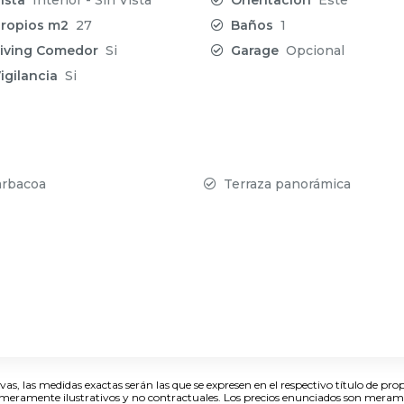
ropios m2
27
Baños
1
iving Comedor
Si
Garage
Opcional
igilancia
Si
rbacoa
Terraza panorámica
s, las medidas exactas serán las que se expresen en el respectivo título de pro
n meramente ilustrativos y no contractuales. Los precios enunciados son mera