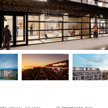
Ver todas
(44)
ista
Interior - Sin Vista
Orientación
Este