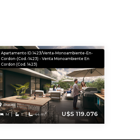
Apartamento ID.1423/Venta-Monoambiente-En-
Cordon-(Cod.-1423) - Venta Monoambiente En
Cordon (Cod. 1423)
Buceo
U$S 119.076
2
M
1
44 m