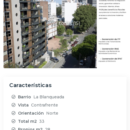
Ver todas (15)
Características
Barrio
La Blanqueada
Vista
Contrafrente
Orientación
Norte
Total m2
33
Propios m2
28