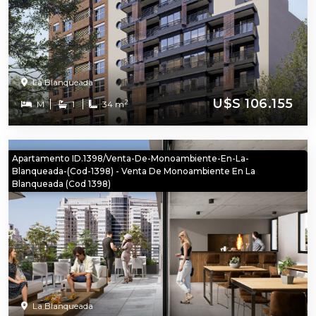
La Blanqueada
U$S 106.155
2
M
1
34 m
Apartamento ID.1398/Venta-De-Monoambiente-En-La-
Blanqueada-(cod-1398) - Venta De Monoambiente En La
Blanqueada (cod 1398)
La Blanqueada