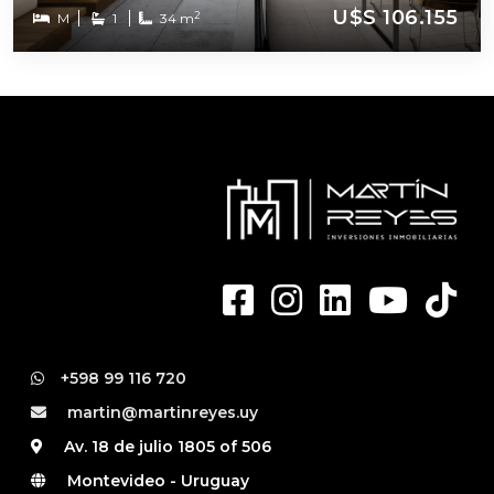
U$S 106.155
2
M
1
34 m
+598 99 116 720
martin@martinreyes.uy
Av. 18 de julio 1805 of 506
Montevideo - Uruguay