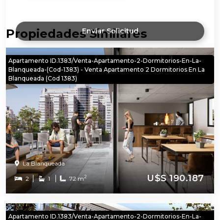
Propiedades Similares
Enviar Solicitud
Apartamento ID.1383/Venta-Apartamento-2-Dormitorios-En-La-
Blanqueada-(cod-1383) - Venta Apartamento 2 Dormitorios En La
Blanqueada (cod 1383)
La Blanqueada
U$S 190.187
2
2
1
72 m
Apartamento ID.1383/Venta-Apartamento-2-Dormitorios-En-La-