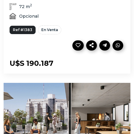
2
72 m
Opcional
Ref #1383
En Venta
U$S 190.187