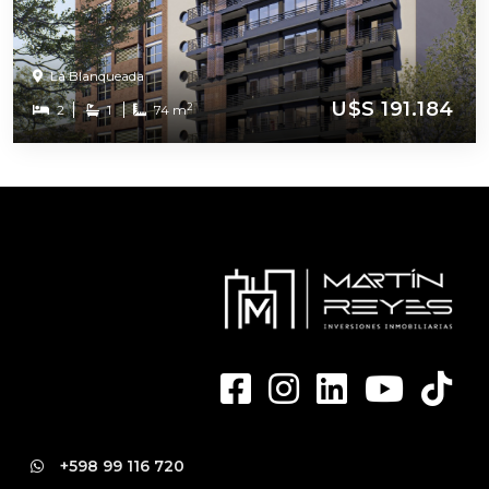
La Blanqueada
U$S 191.184
2
2
1
74 m
+598 99 116 720