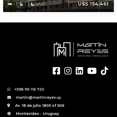
U$S 154.461
2
1
1
47 m
+598 99 116 720
martin@martinreyes.uy
Av. 18 de julio 1805 of 506
Montevideo - Uruguay