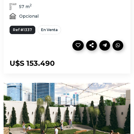
2
57 m
Opcional
Ref #1337
En Venta
U$S 153.490