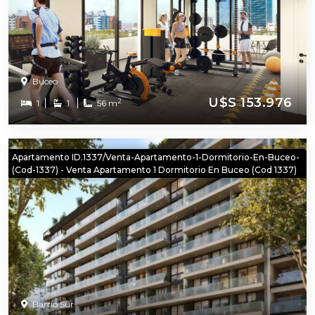
Buceo
U$S 153.976
2
1
1
56 m
Apartamento ID.1337/Venta-Apartamento-1-Dormitorio-En-Buceo-
(cod-1337) - Venta Apartamento 1 Dormitorio En Buceo (cod 1337)
Barrio Sur