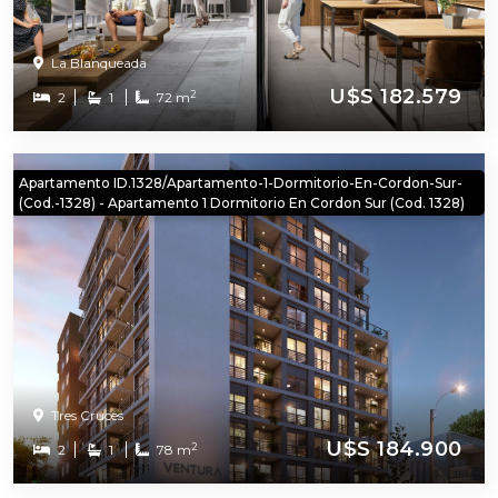
La Blanqueada
U$S 182.579
2
2
1
72 m
Apartamento ID.1328/Apartamento-1-Dormitorio-En-Cordon-Sur-
(Cod.-1328) - Apartamento 1 Dormitorio En Cordon Sur (Cod. 1328)
Tres Cruces
U$S 184.900
2
2
1
78 m