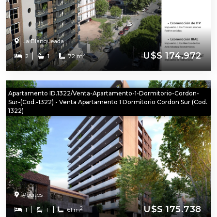
La Blanqueada
U$S 174.972
2
2
1
72 m
Apartamento ID.1322/Venta-Apartamento-1-Dormitorio-Cordon-
Sur-(Cod.-1322) - Venta Apartamento 1 Dormitorio Cordon Sur (Cod.
1322)
Pocitos
U$S 175.738
2
1
1
61 m