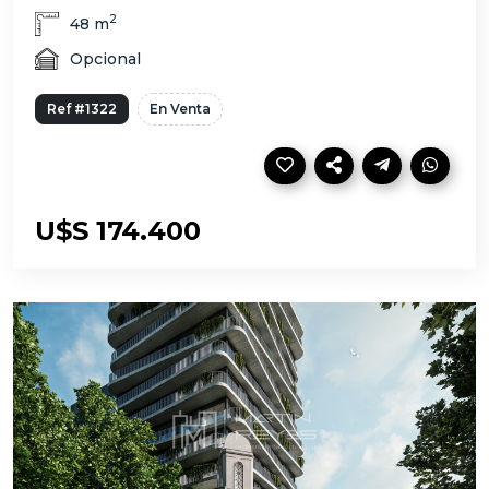
2
48 m
Opcional
Ref #1322
En Venta
U$S 174.400