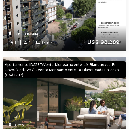
La Blanqueada
U$S 98.289
2
M
1
34 m
Apartamento ID.1287/Venta-Monoambiente-LA-Blanqueada-En-
Pozo-(cod-1287) - Venta Monoambiente LA Blanqueada En Pozo
(cod 1287)
Buceo