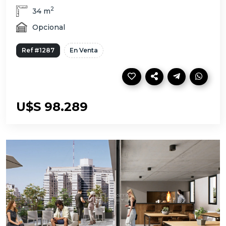
2
34 m
Opcional
Ref #1287
En Venta
U$S 98.289