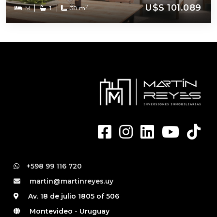
U$S 101.089
2
M
1
38 m
+598 99 116 720
martin@martinreyes.uy
Av. 18 de julio 1805 of 506
Montevideo - Uruguay