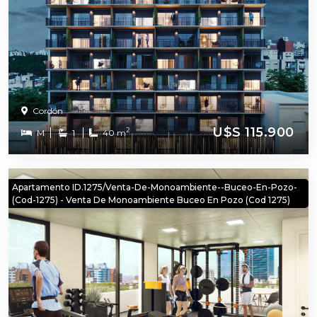
Cordón
U$S 115.900
2
M
1
40 m
Apartamento ID.1275/Venta-De-Monoambiente--Buceo-En-Pozo-
(cod-1275) - Venta De Monoambiente Buceo En Pozo (cod 1275)