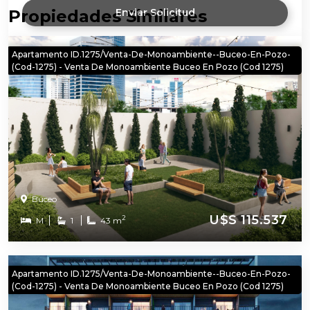
Propiedades Similares
Enviar Solicitud
Apartamento ID.1275/Venta-De-Monoambiente--Buceo-En-Pozo-
(cod-1275) - Venta De Monoambiente Buceo En Pozo (cod 1275)
Buceo
U$S 115.537
2
M
1
43 m
Apartamento ID.1275/Venta-De-Monoambiente--Buceo-En-Pozo-
(cod-1275) - Venta De Monoambiente Buceo En Pozo (cod 1275)