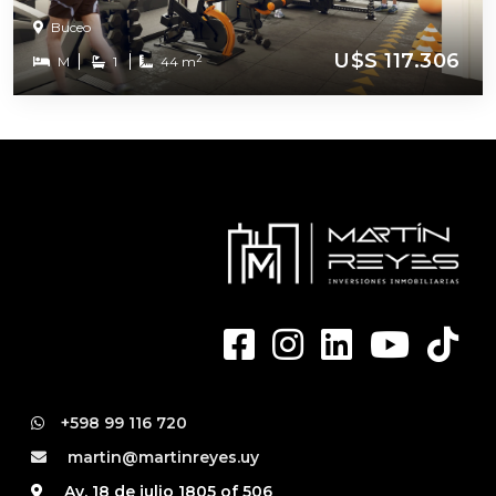
Buceo
U$S 117.306
2
M
1
44 m
+598 99 116 720
martin@martinreyes.uy
Av. 18 de julio 1805 of 506