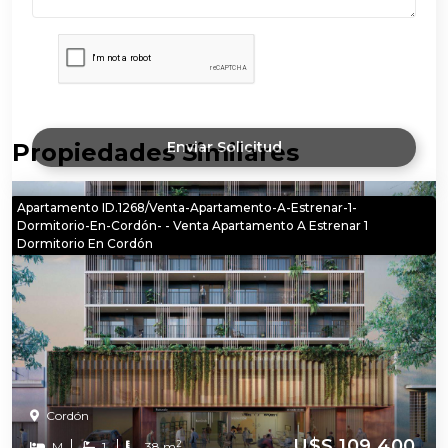
Propiedades Similares
Enviar Solicitud
Apartamento ID.1268/Venta-Apartamento-A-Estrenar-1-
Dormitorio-En-Cordón- - Venta Apartamento A Estrenar 1
Dormitorio En Cordón
Cordón
U$S 109.400
2
M
1
38 m