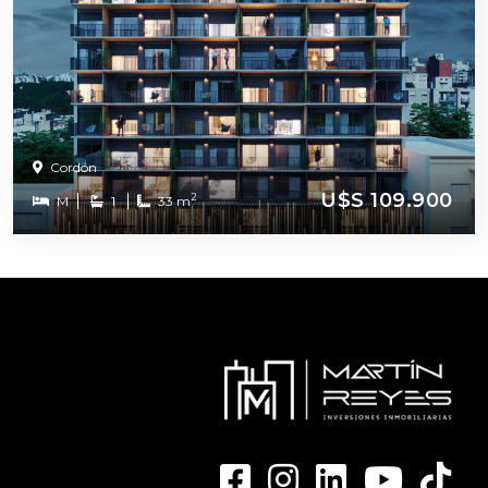
Cordón
U$S 109.900
2
M
1
33 m