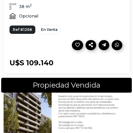
2
38 m
Opcional
Ref #1268
En Venta
U$S 109.140
Propiedad Vendida