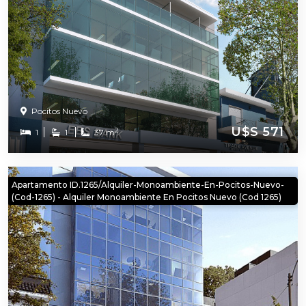
Pocitos Nuevo
U$S 571
2
1
1
37 m
Apartamento ID.1265/Alquiler-Monoambiente-En-Pocitos-Nuevo-
(cod-1265) - Alquiler Monoambiente En Pocitos Nuevo (cod 1265)