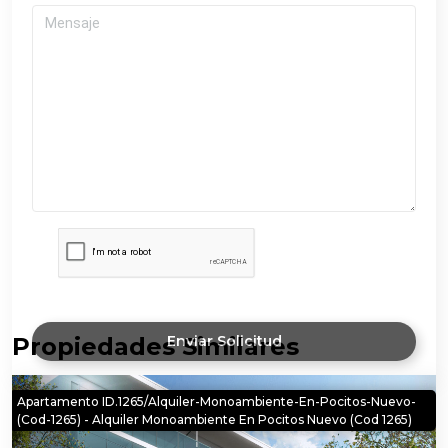
Propiedades Similares
Enviar Solicitud
Apartamento ID.1265/Alquiler-Monoambiente-En-Pocitos-Nuevo-
(cod-1265) - Alquiler Monoambiente En Pocitos Nuevo (cod 1265)