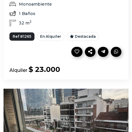
Monoambiente
1 Baños
2
32 m
Ref #1265
En Alquiler
Destacada
$ 23.000
Alquiler