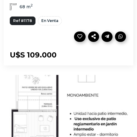
2
68 m
Ref #1178
En Venta
U$S 109.000