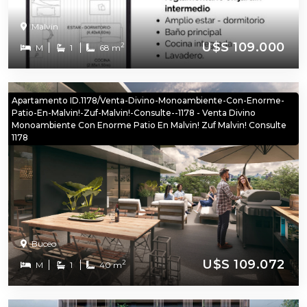
Malvi­n
U$S 109.000
2
M
1
68 m
Apartamento ID.1178/Venta-Divino-Monoambiente-Con-Enorme-
Patio-En-Malvin!-Zuf-Malvin!-Consulte--1178 - Venta Divino
Monoambiente Con Enorme Patio En Malvin! Zuf Malvin! Consulte
1178
Buceo
U$S 109.072
2
M
1
40 m