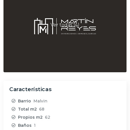
Ver todas (4)
Características
Barrio
Malvi­n
Total m2
68
Propios m2
62
Baños
1