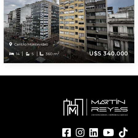
Centro Montevideo
U$S 340.000
2
14
5
360 m