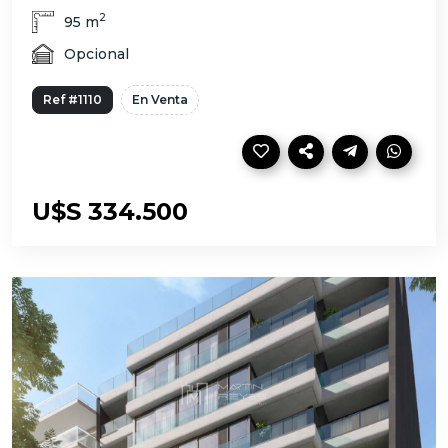
2
95 m
Opcional
Ref #1110
En Venta
U$S 334.500