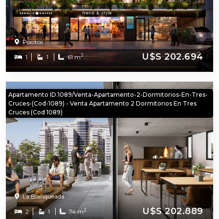
Pocitos
U$S 202.694
2
1
1
61 m
Apartamento ID.1089/Venta-Apartamento-2-Dormitorios-En-Tres-
Cruces-(cod-1089) - Venta Apartamento 2 Dormitorios En Tres
Cruces (cod 1089)
La Blanqueada
U$S 202.889
2
2
1
74 m