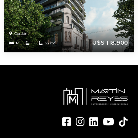
Cordón
U$S 118.900
2
M
1
33 m