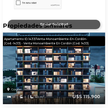
Propiedades Similares
Enviar Solicitud
Apartamento ID.1433/Venta-Monoambiente-En-Cordón-
(Cod.-1433) - Venta Monoambiente En Cordón (Cod. 1433)
Cordón
U$S 115.900
2
M
1
40 m