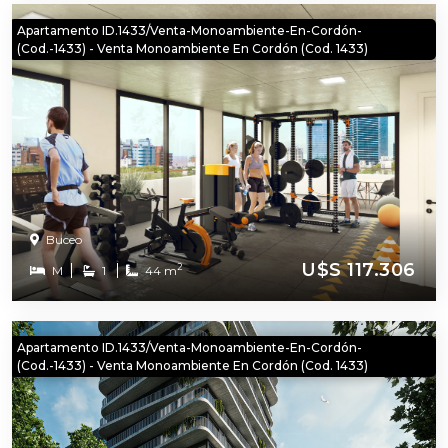
Apartamento ID.1433/Venta-Monoambiente-En-Cordón-
(Cod.-1433) - Venta Monoambiente En Cordón (Cod. 1433)
Buceo
U$S 117.306
2
M
1
44 m
Apartamento ID.1433/Venta-Monoambiente-En-Cordón-
(Cod.-1433) - Venta Monoambiente En Cordón (Cod. 1433)